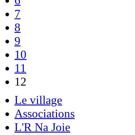
6
7
8
9
10
11
12
Le village
Associations
L'R Na Joie