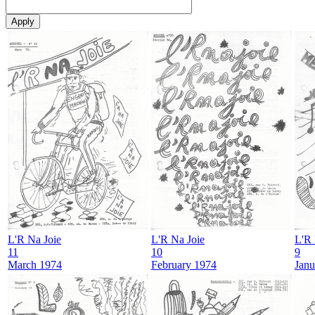
L'R Na Joie
L'R Na Joie
L'R 
11
10
9
March 1974
February 1974
Janu