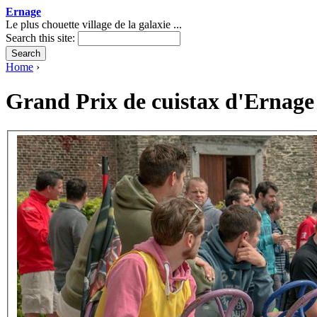
Ernage
Le plus chouette village de la galaxie ...
Search this site:
Home
›
Grand Prix de cuistax d'Ernage